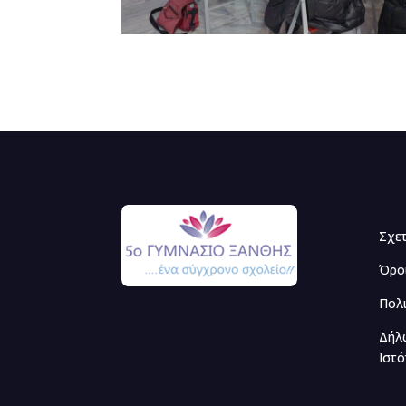
Σχε
Όρο
Πολ
Δήλ
Ιστ