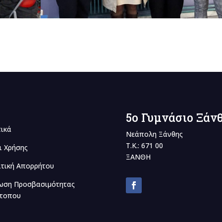
5o Γυμνάσιο Ξάν
τικά
Νεάπολη Ξάνθης
Τ.Κ.: 671 00
ι Χρήσης
ΞΑΝΘΗ
ιτική Απορρήτου
ωση Προσβασιμότητας
ότοπου