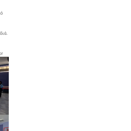
κό
διά.
η
ο!