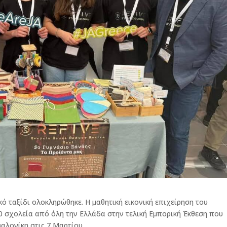
ό ταξίδι ολοκληρώθηκε. Η μαθητική εικονική επιχείρηση του
60 σχολεία από όλη την Ελλάδα στην τελική Εμπορική Έκθεση που
αλονίκη στις 7 Μαρτίου.