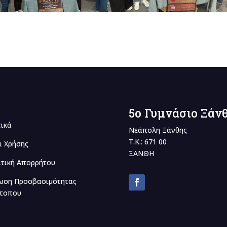
5o Γυμνάσιο Ξάν
τικά
Νεάπολη Ξάνθης
Τ.Κ.: 671 00
ι Χρήσης
ΞΑΝΘΗ
ιτική Απορρήτου
ωση Προσβασιμότητας
ότοπου