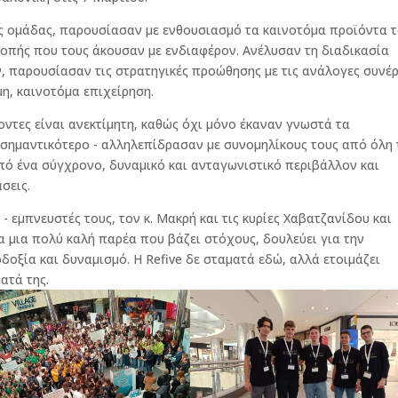
ης ομάδας, παρουσίασαν με ενθουσιασμό τα καινοτόμα προϊόντα 
τροπής που τους άκουσαν με ενδιαφέρον. Ανέλυσαν τη διαδικασία
ν, παρουσίασαν τις στρατηγικές προώθησης με τις ανάλογες συνέρ
μη, καινοτόμα επιχείρηση.
οντες είναι ανεκτίμητη, καθώς όχι μόνο έκαναν γνωστά τα
ο σημαντικότερο - αλληλεπίδρασαν με συνομηλίκους τους από όλη 
πό ένα σύγχρονο, δυναμικό και ανταγωνιστικό περιβάλλον και
σεις.
 - εμπνευστές τους, τον κ. Μακρή και τις κυρίες Χαβατζανίδου και
α μια πολύ καλή παρέα που βάζει στόχους, δουλεύει για την
οδοξία και δυναμισμό. Η Refive δε σταματά εδώ, αλλά ετοιμάζει
ατά της.