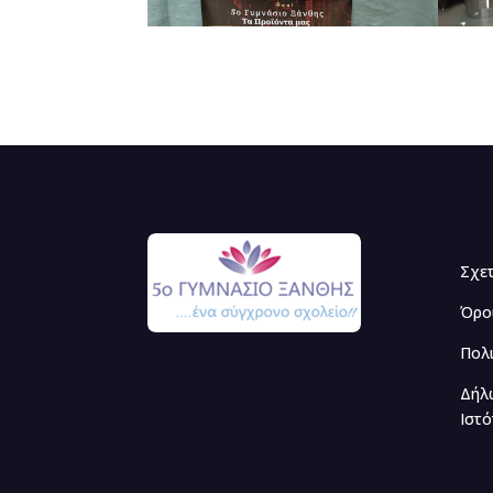
Σχε
Όρο
Πολ
Δήλ
Ιστ